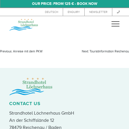
OUR PRICE: FROM 125 € - BOOK NOW
DEUTSCH
ENQUIRY
NEWSLETTER
HOTELAUFNAHMEVERTRAG
Previous:
Anreise mit dem PKW
Next:
Touristinformation Reichenau
CONTACT US
Strandhotel Löchnerhaus GmbH
An der Schiffslände 12
78479 Reichenau / Baden